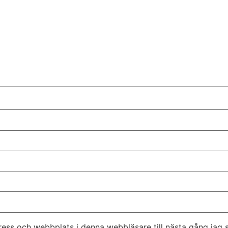
ess och webbplats i denna webbläsare till nästa gång jag 