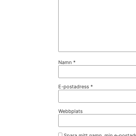
Namn
*
E-postadress
*
Webbplats
Spara mitt namn, min e-postadr