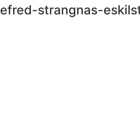
iefred-strangnas-eskils