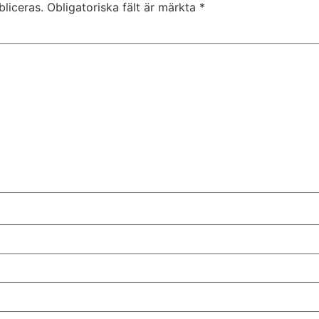
liceras.
Obligatoriska fält är märkta
*