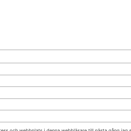
ess och webbplats i denna webbläsare till nästa gång jag 