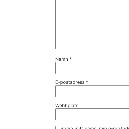
Namn
*
E-postadress
*
Webbplats
Spara mitt namn, min e-postadr